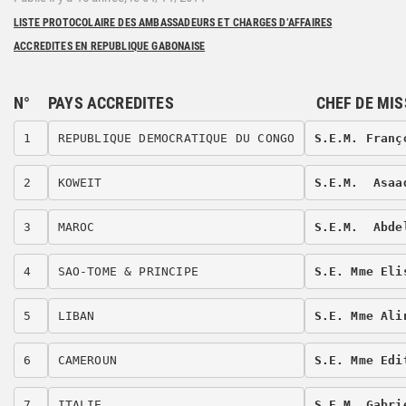
LISTE PROTOCOLAIRE DES AMBASSADEURS ET CHARGES D’AFFAIRES
ACCREDITES EN REPUBLIQUE GABONAISE
N°
PAYS ACCREDITES
CHEF DE MIS
1
REPUBLIQUE DEMOCRATIQUE DU CONGO
S.E.M. Franç
2
KOWEIT 
S.E.M.  Asaa
3
MAROC 
S.E.M.  Abde
4
SAO-TOME & PRINCIPE 
S.E. Mme Eli
5
LIBAN 
S.E. Mme Ali
6
CAMEROUN 
S.E. Mme Edi
7
ITALIE 
S.E.M. Gabri