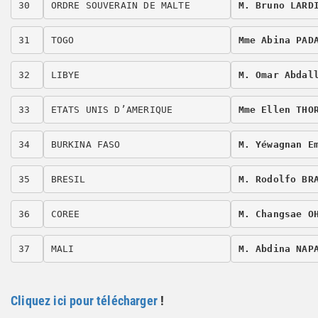
30
ORDRE SOUVERAIN DE MALTE
M. Bruno LARD
31
TOGO
Mme Abina PAD
32
LIBYE
M. Omar Abdal
33
ETATS UNIS D’AMERIQUE
Mme Ellen THO
34
BURKINA FASO
M. Yéwagnan E
35
BRESIL
M. Rodolfo BR
36
COREE
M. Changsae O
37
MALI
M. Abdina NAP
Cliquez ici pour télécharger
!