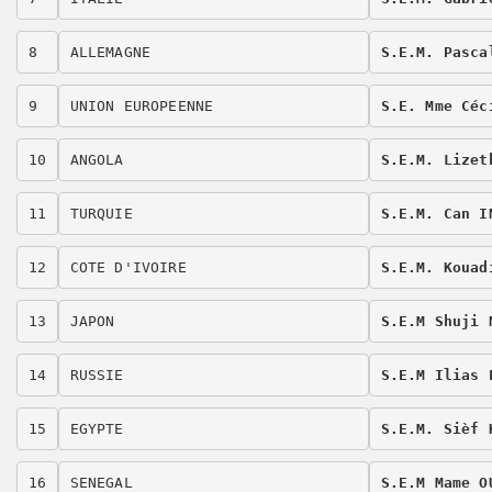
8
ALLEMAGNE 
S.E.M. Pasca
9
UNION EUROPEENNE 
S.E. Mme Céc
10
ANGOLA
S.E.M. Lizet
11
TURQUIE
S.E.M. Can I
12
COTE D'IVOIRE 
S.E.M. Kouad
13
JAPON
S.E.M Shuji 
14
RUSSIE
S.E.M Ilias 
15
EGYPTE
S.E.M. Sièf 
16
SENEGAL
S.E.M Mame O