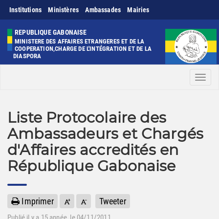
Institutions
Ministères
Ambassades
Mairies
REPUBLIQUE GABONAISE
MINISTERE DES AFFAIRES ETRANGERES ET DE LA
COOPERATION,CHARGE DE L'INTÉGRATION ET DE LA
DIASPORA
Men
Liste Protocolaire des
Ambassadeurs et Chargés
d'Affaires accredités en
République Gabonaise
Imprimer
Tweeter
Publié il y a
15 année
, le 04/11/2011