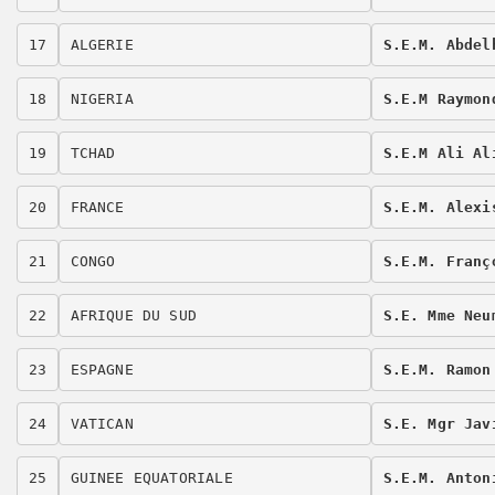
17
ALGERIE
S.E.M. Abdel
18
NIGERIA
S.E.M Raymon
19
TCHAD
S.E.M Ali Al
20
FRANCE
S.E.M. Alexi
21
CONGO
S.E.M. Franç
22
AFRIQUE DU SUD
S.E. Mme Neu
23
ESPAGNE
S.E.M. Ramon
24
VATICAN
S.E. Mgr Jav
25
GUINEE EQUATORIALE
S.E.M. Anton