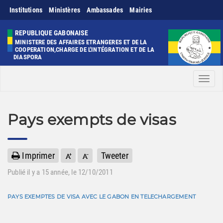
Institutions
Ministères
Ambassades
Mairies
REPUBLIQUE GABONAISE
MINISTERE DES AFFAIRES ETRANGERES ET DE LA
COOPERATION,CHARGE DE L'INTÉGRATION ET DE LA
DIASPORA
Men
Pays exempts de visas
Imprimer
Tweeter
Publié il y a
15 année
, le 12/10/2011
PAYS EXEMPTES DE VISA AVEC LE GABON EN TELECHARGEMENT